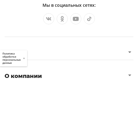
Мы в социальных сетях:
Услуги
Политика
обработки
×
персональных
данных
О компании
Полезное