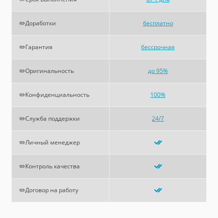
✏️Доработки
бесплатно
✏️Гарантия
бессрочная
✏️Оригинальность
до 95%
✏️Конфиденциальность
100%
✏️Служба поддержки
24/7
✏️Личный менеджер
✏️Контроль качества
✏️Договор на работу