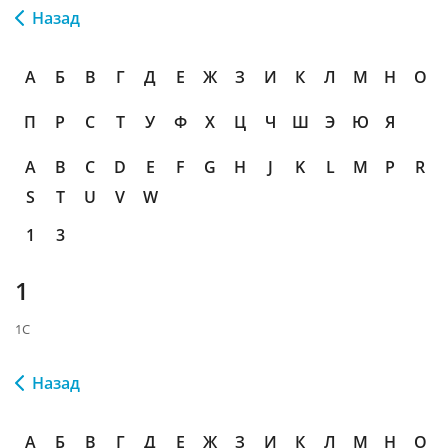
Назад
А
Б
В
Г
Д
Е
Ж
З
И
К
Л
М
Н
О
П
Р
С
Т
У
Ф
Х
Ц
Ч
Ш
Э
Ю
Я
A
B
C
D
E
F
G
H
J
K
L
M
P
R
S
T
U
V
W
1
3
1
1C
Назад
А
Б
В
Г
Д
Е
Ж
З
И
К
Л
М
Н
О