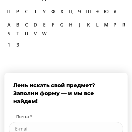
П
Р
С
Т
У
Ф
Х
Ц
Ч
Ш
Э
Ю
Я
A
B
C
D
E
F
G
H
J
K
L
M
P
R
S
T
U
V
W
1
3
Лень искать свой предмет?
Заполни форму — и мы все
найдем!
Почта *