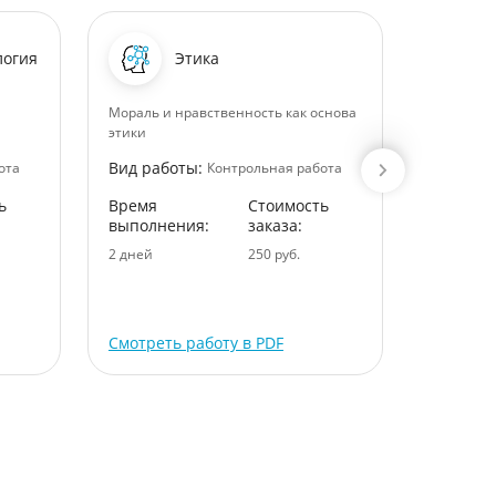
логия
Этика
Мораль и нравственность как основа
Воспитан
этики
смысле, 
Вид работы:
Вид раб
ота
Контрольная работа
ь
Время
Стоимость
Время
выполнения:
заказа:
выполне
2 дней
250 руб.
3 дней
Смотреть работу в PDF
Смотрет