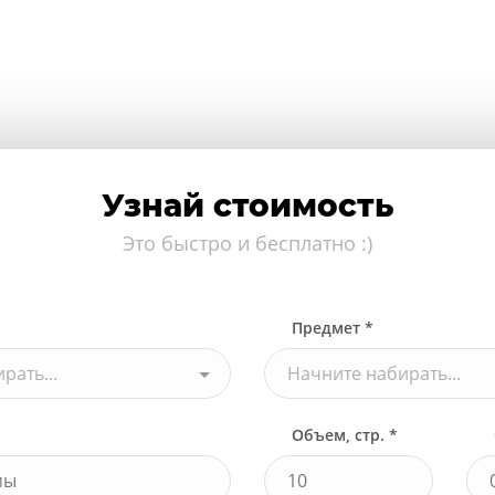
Узнай стоимость
Это быстро и бесплатно :)
Предмет *
рать...
Начните набирать...
Объем, стр. *