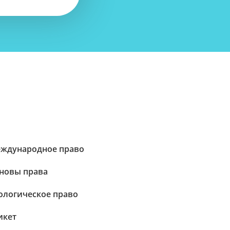
ждународное право
новы права
ологическое право
икет