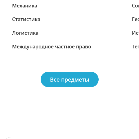
Механика
Со
Статистика
Ге
Логистика
Ис
Международное частное право
Те
Все предметы