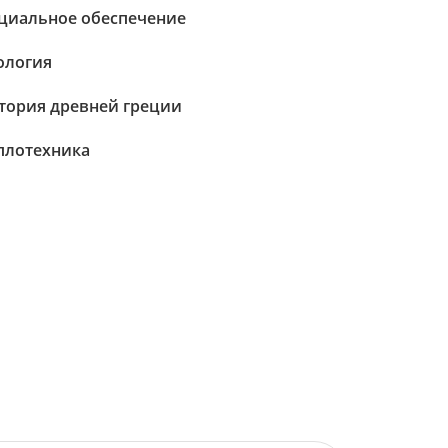
циальное обеспечение
ология
тория древней греции
плотехника