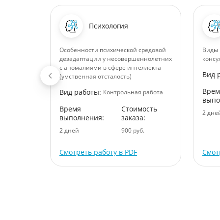
Психология
Особенности психической средовой
Виды 
цифика
дезадаптации у несовершеннолетних
консу
с аномалиями в сфере интеллекта
Вид 
 работа
(умственная отсталость)
ость
Врем
Вид работы:
Контрольная работа
:
выпо
Время
Стоимость
.
2 дне
выполнения:
заказа:
2 дней
900 руб.
Смотреть работу в PDF
Смот