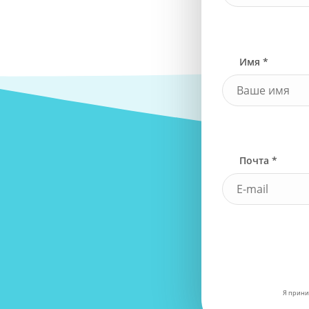
Имя *
Почта *
Я прини