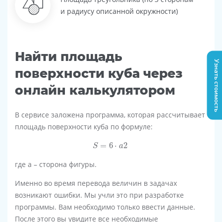
и радиусу описанной окружности)
Найти площадь
Узнать стоимость
поверхности куба через
онлайн калькулятором
В сервисе заложена программа, которая рассчитывает
площадь поверхности куба по формуле:
S
=
6
⋅
a
2
=
6
⋅
2
S
a
где a – сторона фигуры.
Именно во время перевода величин в задачах
возникают ошибки. Мы учли это при разработке
программы. Вам необходимо только ввести данные.
После этого вы увидите все необходимые