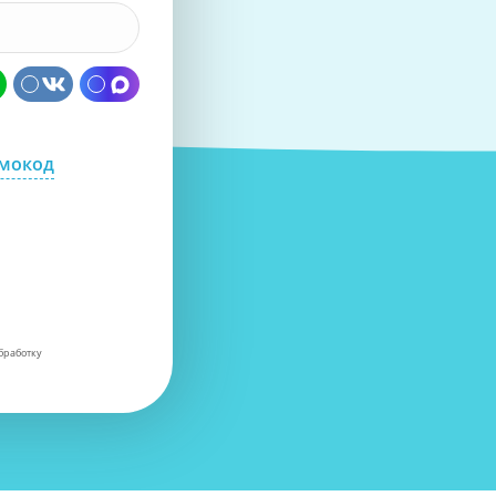
омокод
бработку