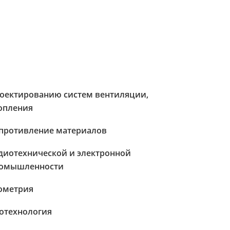
оектированию систем вентиляции,
опления
противление материалов
диотехнической и электронной
омышленности
ометрия
отехнология