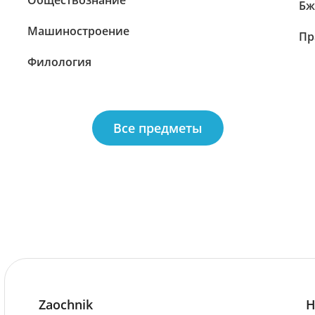
Обществознание
Бж
Машиностроение
Пр
Филология
Все предметы
Zaochnik
Н