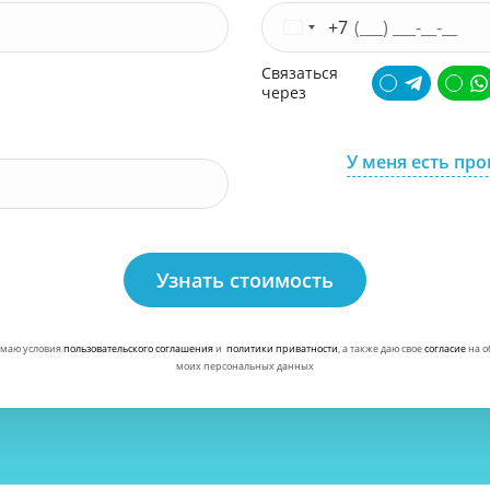
+7
Связаться
через
У меня есть пр
Узнать стоимость
маю условия
пользовательского соглашения
и
политики приватности
, а также даю свое
согласие
на о
моих персональных данных