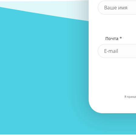
Почта *
Я прини