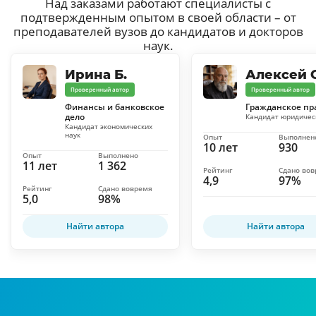
Над заказами работают специалисты с
подтвержденным опытом в своей области – от
преподавателей вузов до кандидатов и докторов
наук.
Ирина Б.
Алексей С
Проверенный автор
Проверенный автор
Финансы и банковское
Гражданское пр
дело
Кандидат юридичес
Кандидат экономических
наук
Опыт
Выполнен
10 лет
930
Опыт
Выполнено
11 лет
1 362
Рейтинг
Сдано во
4,9
97%
Рейтинг
Сдано вовремя
5,0
98%
Найти автора
Найти автора