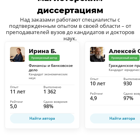
диссертациям
Над заказами работают специалисты с
подтвержденным опытом в своей области – от
преподавателей вузов до кандидатов и докторов
наук.
Ирина Б.
Алексей С
Проверенный автор
Проверенный автор
Финансы и банковское
Гражданское пр
дело
Кандидат юридичес
Кандидат экономических
наук
Опыт
Выполнен
10 лет
930
Опыт
Выполнено
11 лет
1 362
Рейтинг
Сдано во
4,9
97%
Рейтинг
Сдано вовремя
5,0
98%
Найти автора
Найти автора