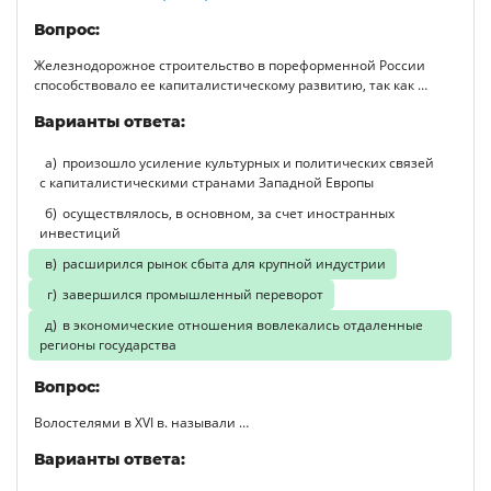
Вопрос:
Железнодорожное строительство в пореформенной России
способствовало ее капиталистическому развитию, так как …
Варианты ответа:
произошло усиление культурных и политических связей
с капиталистическими странами Западной Европы
осуществлялось, в основном, за счет иностранных
инвестиций
расширился рынок сбыта для крупной индустрии
завершился промышленный переворот
в экономические отношения вовлекались отдаленные
регионы государства
Вопрос:
Волостелями в XVI в. называли …
Варианты ответа: