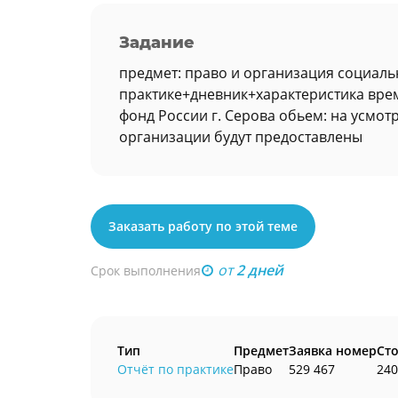
Задание
предмет: право и организация социаль
практике+дневник+характеристика врем
фонд России г. Серова обьем: на усмот
организации будут предоставлены
Заказать работу по этой теме
от
2 дней
Срок выполнения
Тип
Предмет
Заявка номер
Ст
Отчёт по практике
Право
529 467
240