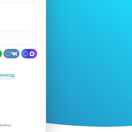
омокод
бработку