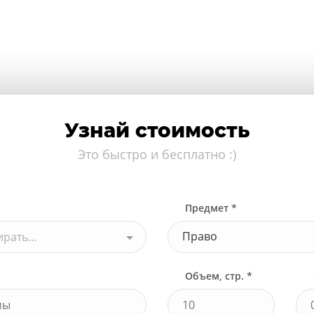
Узнай стоимость
Это быстро и бесплатно :)
Предмет *
Право
рать...
Объем, стр. *