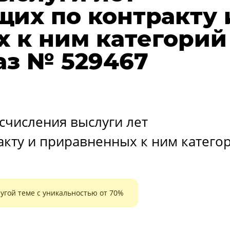
их по контракту 
 к ним категорий
аз № 529467
счисления выслуги лет
кту и приравненных к ним катего
угой теме с уникальностью от 70%