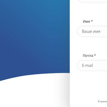
Имя *
Почта *
Я прини