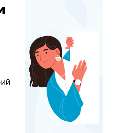
и
рий