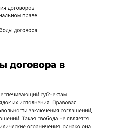
ния договоров
нальном праве
боды договора
ды договора в
обеспечивающий субъектам
ядок их исполнения. Правовая
овольности заключения соглашений,
шений. Такая свобода не является
идические ограничения, однако она