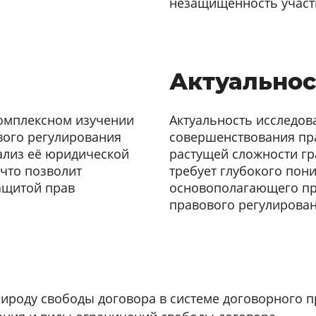
незащищенность участ
Актуальнос
комплексном изучении
Актуальность исследо
вого регулирования
совершенствования пра
ализ её юридической
растущей сложности г
что позволит
требует глубокого пон
ащитой прав
основополагающего пр
правового регулирова
ироду свободы договора в системе договорного п