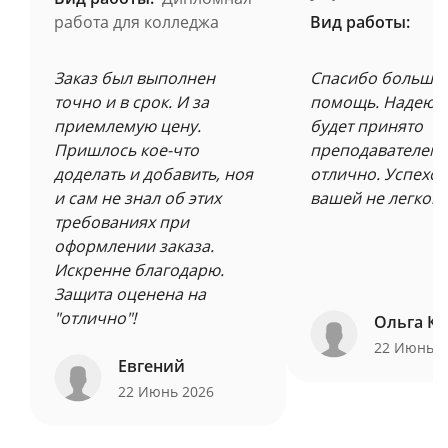
работа для колледжа
Вид работы:
Заказ был выполнен
Спасибо большое
точно и в срок. И за
помощь. Надеюсь
приемлемую цену.
будет принято
Пришлось кое-что
преподавателем 
доделать и добавить, ноя
отлично. Успехов
и сам не знал об этих
вашей не легкой 
требованиях при
оформлении заказа.
Искренне благодарю.
Защита оценена на
"отлично"!
Ольга Ку
22 Июнь 
Евгений
22 Июнь 2026