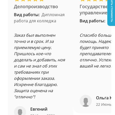
Узнать стоимость
Делопроизводство
Государственн
управление
Вид работы:
Дипломная
работа для колледжа
Вид работы:
Заказ был выполнен
Спасибо большое
точно и в срок. И за
помощь. Надеюсь
приемлемую цену.
будет принято
Пришлось кое-что
преподавателем 
доделать и добавить, ноя
отлично. Успехов
и сам не знал об этих
вашей не легкой 
требованиях при
оформлении заказа.
Искренне благодарю.
Защита оценена на
"отлично"!
Ольга Ку
22 Июнь 
Евгений