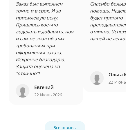
Заказ был выполнен
Спасибо большое
точно и в срок. И за
помощь. Надеюсь
приемлемую цену.
будет принято
Пришлось кое-что
преподавателем 
доделать и добавить, ноя
отлично. Успехов
и сам не знал об этих
вашей не легкой 
требованиях при
оформлении заказа.
Искренне благодарю.
Защита оценена на
"отлично"!
Ольга Ку
22 Июнь 
Евгений
22 Июнь 2026
Все отзывы