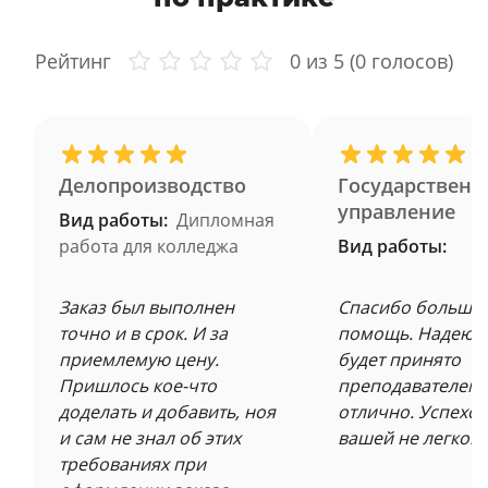
Рейтинг
0
из 5 (
0
голосов)
Делопроизводство
Государственн
управление
Вид работы:
Дипломная
работа для колледжа
Вид работы:
Заказ был выполнен
Спасибо большое
точно и в срок. И за
помощь. Надеюсь
приемлемую цену.
будет принято
Пришлось кое-что
преподавателем 
доделать и добавить, ноя
отлично. Успехов
и сам не знал об этих
вашей не легкой 
требованиях при