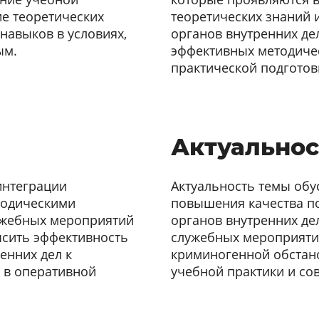
ие теоретических
теоретических знаний 
навыков в условиях,
органов внутренних дел
ым.
эффективных методичес
практической подготов
Актуальнос
интеграции
Актуальность темы об
тодическими
повышения качества п
ужебных мероприятий
органов внутренних де
ысить эффективность
служебных мероприяти
енних дел к
криминогенной обстано
 в оперативной
учебной практики и со