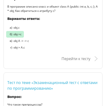
В программе описано класс и объект class A {public: int a, b, c; }; A
* obj; Как обратиться к атрибуту c?
Варианты ответа:
obj.c
obj->с
obj A -> -> с
obj-> A.с
Перейти к тесту
Тест по теме «Экзаменационный тест с ответами
по программированию»
Вопрос:
Что такое препроцессор?