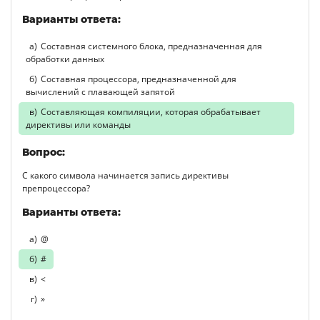
Варианты ответа:
Составная системного блока, предназначенная для
обработки данных
Составная процессора, предназначенной для
вычислений с плавающей запятой
Составляющая компиляции, которая обрабатывает
директивы или команды
Вопрос:
С какого символа начинается запись директивы
препроцессора?
Варианты ответа:
@
#
<
»