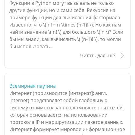
Функции в Python могут вызывать не только
другие функции, но и сами себя. Рекурсия на
примере функции для вычисления факториала
Известно, что \( n! = n \times (n-1)! \). Но как нам
найти значение \( n! \) для большого \( n \)? Если
бы мы знали, как вычислить \( (n-1)! \), то могли
бы использовать...
Читать дальше
Всемирная паутина
Интернет (произносится [интэрнэ́т]; англ.
Internet) представляет собой глобальную
систему взаимосвязанных компьютерных сетей,
которая основывается на использовании
протокола IP и маршрутизации пакетов данных.
Интернет формирует мировое информационное