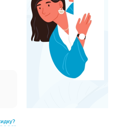
кидку?