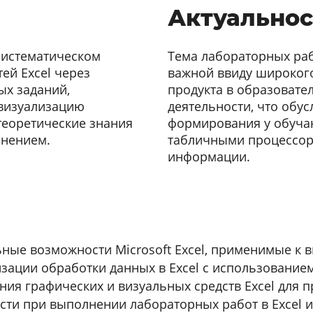
Актуальнос
систематическом
Тема лабораторных раб
ей Excel через
важной ввиду широког
ых заданий,
продукта в образоват
 визуализацию
деятельности, что обу
теоретические знания
формирования у обуча
енением.
табличными процессор
информации.
ные возможности Microsoft Excel, применимые к 
ации обработки данных в Excel с использование
ия графических и визуальных средств Excel для 
ти при выполнении лабораторных работ в Excel и