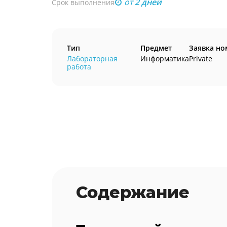
от
2 дней
Срок выполнения
Тип
Предмет
Заявка но
Лабораторная
Информатика
Private
работа
Содержание