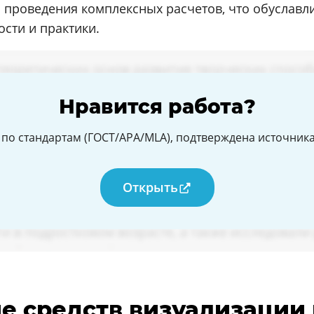
проведения комплексных расчетов, что обуславл
сти и практики.
Нравится работа?
по стандартам (ГОСТ/APA/MLA), подтверждена источникам
Открыть
ие средств визуализации