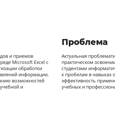
Проблема
одов и приемов
Актуальная проблемати
еде Microsoft Excel с
практическом освоении 
тизации обработки
студентами информатич
тавлений информации,
к пробелам в навыках 
манию возможностей
эффективность примен
 учебной и
учебных и профессион