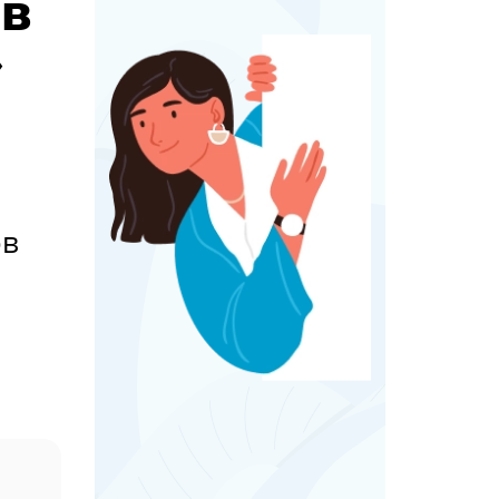
 в
»
ов