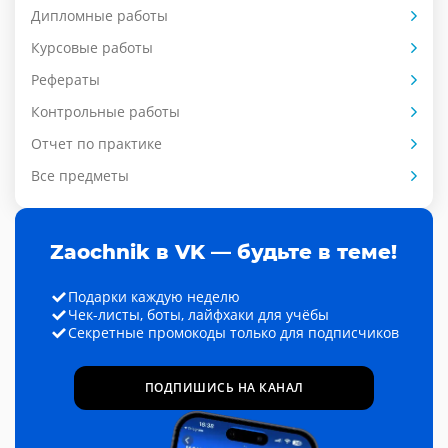
Дипломные работы
Курсовые работы
Рефераты
Контрольные работы
Отчет по практике
Все предметы
Zaochnik в VK — будьте в теме!
Подарки каждую неделю
Чек-листы, боты, лайфхаки для учёбы
Секретные промокоды только для подписчиков
ПОДПИШИСЬ НА КАНАЛ