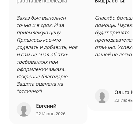
работа для колледжа
Вид работы:
Заказ был выполнен
Спасибо большое
точно и в срок. И за
помощь. Надеюсь
приемлемую цену.
будет принято
Пришлось кое-что
преподавателем 
доделать и добавить, ноя
отлично. Успехов
и сам не знал об этих
вашей не легкой 
требованиях при
оформлении заказа.
Искренне благодарю.
Защита оценена на
"отлично"!
Ольга Ку
22 Июнь 
Евгений
22 Июнь 2026