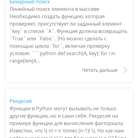
Бинарный поиск
Линейный поиск элемента в массиве
Необходимо создать функцию, которая
проверяет, присутствует ли заданный элемент
`key` в списке `A`. Функция должна возвращать
`True` или `False`. Это можно сделать с
помощью цикла `for`, включая проверку
условия: ```python def search(A, key): for i in
range(len(A...
Читать дальше
Рекурсия
Функции в Python могут вызывать не только
другие функции, но и сами себя. Рекурсия на
примере функции для вычисления факториала
Известно, что \( n! = n \times (n-1)! \). Но как нам