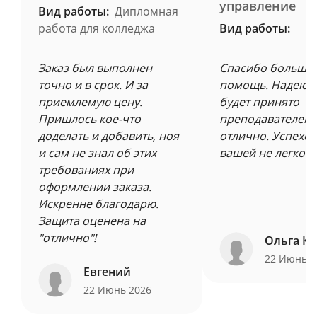
управление
Вид работы:
Дипломная
работа для колледжа
Вид работы:
Заказ был выполнен
Спасибо большое
точно и в срок. И за
помощь. Надеюсь
приемлемую цену.
будет принято
Пришлось кое-что
преподавателем 
доделать и добавить, ноя
отлично. Успехов
и сам не знал об этих
вашей не легкой 
требованиях при
оформлении заказа.
Искренне благодарю.
Защита оценена на
"отлично"!
Ольга Ку
22 Июнь 
Евгений
22 Июнь 2026