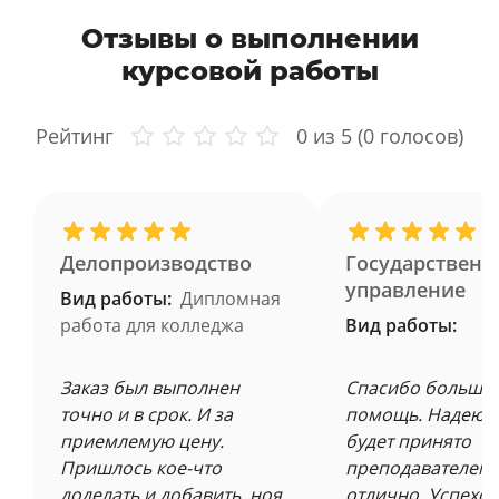
Отзывы о выполнении
курсовой работы
Рейтинг
0
из 5 (
0
голосов)
Делопроизводство
Государственн
управление
Вид работы:
Дипломная
работа для колледжа
Вид работы:
Заказ был выполнен
Спасибо большое
точно и в срок. И за
помощь. Надеюсь
приемлемую цену.
будет принято
Пришлось кое-что
преподавателем 
доделать и добавить, ноя
отлично. Успехов