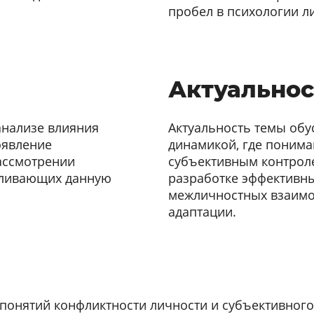
пробел в психологии л
Актуальнос
анализе влияния
Актуальность темы об
оявление
динамикой, где понима
рассмотрении
субъективным контрол
вливающих данную
разработке эффективн
межличностных взаимо
адаптации.
понятий конфликтности личности и субъективного