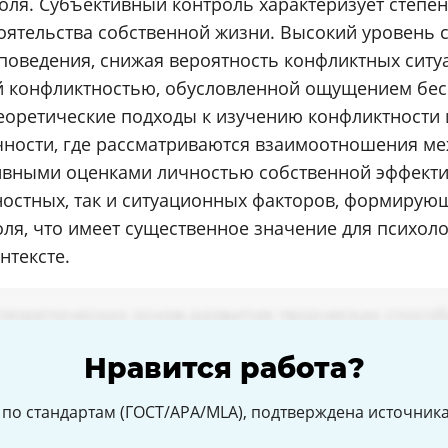
оля. Субъективный контроль характеризует степе
оятельства собственной жизни. Высокий уровень 
оведения, снижая вероятность конфликтных ситуац
й конфликтностью, обусловленной ощущением бе
еоретические подходы к изучению конфликтности 
ности, где рассматриваются взаимоотношения ме
вными оценками личностью собственной эффекти
ностных, так и ситуационных факторов, формирую
оля, что имеет существенное значение для психол
нтексте.
Нравится работа?
по стандартам (ГОСТ/APA/MLA), подтверждена источникам