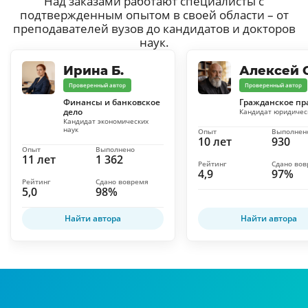
Над заказами работают специалисты с
подтвержденным опытом в своей области – от
преподавателей вузов до кандидатов и докторов
наук.
Ирина Б.
Алексей С
Проверенный автор
Проверенный автор
Финансы и банковское
Гражданское пр
дело
Кандидат юридичес
Кандидат экономических
наук
Опыт
Выполнен
10 лет
930
Опыт
Выполнено
11 лет
1 362
Рейтинг
Сдано во
4,9
97%
Рейтинг
Сдано вовремя
5,0
98%
Найти автора
Найти автора