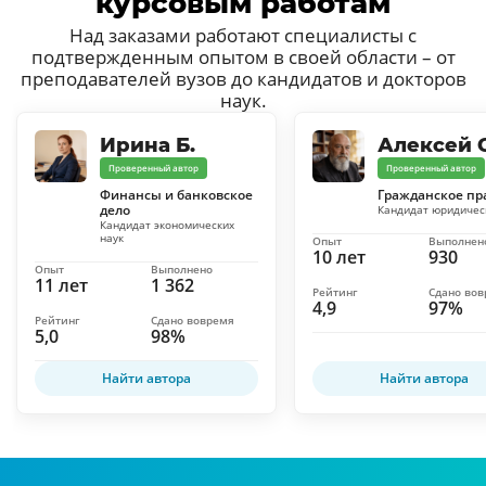
курсовым работам
Над заказами работают специалисты с
подтвержденным опытом в своей области – от
преподавателей вузов до кандидатов и докторов
наук.
Ирина Б.
Алексей С
Проверенный автор
Проверенный автор
Финансы и банковское
Гражданское пр
дело
Кандидат юридичес
Кандидат экономических
наук
Опыт
Выполнен
10 лет
930
Опыт
Выполнено
11 лет
1 362
Рейтинг
Сдано во
4,9
97%
Рейтинг
Сдано вовремя
5,0
98%
Найти автора
Найти автора