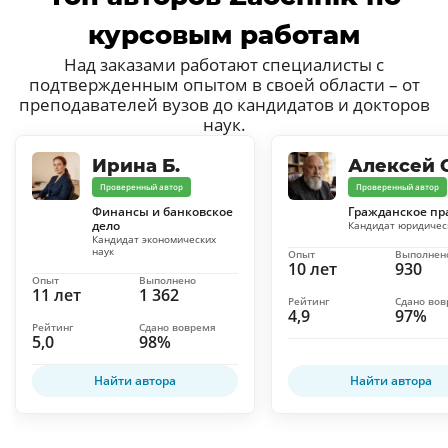
курсовым работам
Над заказами работают специалисты с
подтвержденным опытом в своей области – от
преподавателей вузов до кандидатов и докторов
наук.
Ирина Б.
Алексей С
Проверенный автор
Проверенный автор
Финансы и банковское
Гражданское пр
дело
Кандидат юридичес
Кандидат экономических
наук
Опыт
Выполнен
10 лет
930
Опыт
Выполнено
11 лет
1 362
Рейтинг
Сдано во
4,9
97%
Рейтинг
Сдано вовремя
5,0
98%
Найти автора
Найти автора