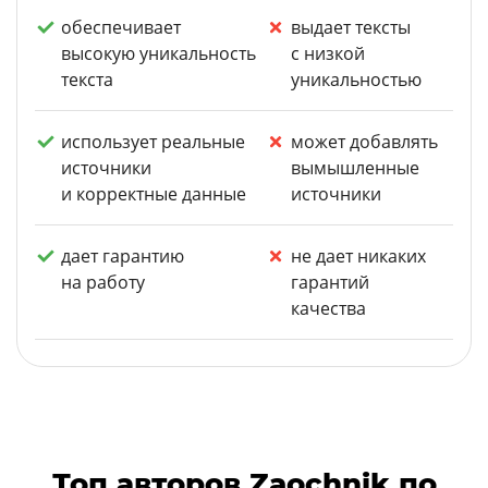
обеспечивает
выдает тексты
высокую уникальность
с низкой
текста
уникальностью
использует реальные
может добавлять
источники
вымышленные
и корректные данные
источники
дает гарантию
не дает никаких
на работу
гарантий
качества
Топ авторов Zaochnik по