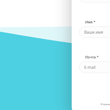
Имя *
Почта *
Я прини