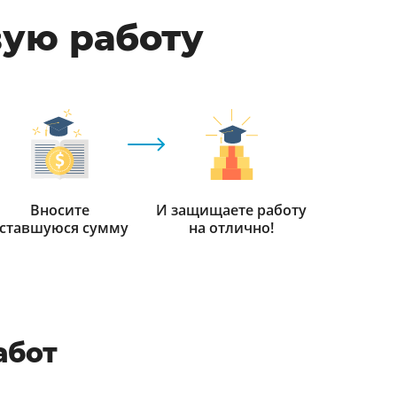
вую работу
Вносите
И защищаете работу
ставшуюся сумму
на отлично!
абот