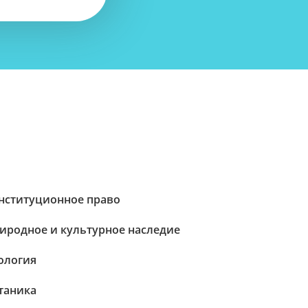
нституционное право
иродное и культурное наследие
ология
таника