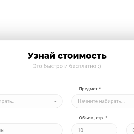
Узнай стоимость
Это быстро и бесплатно :)
Предмет *
рать...
Начните набирать...
Объем, стр. *