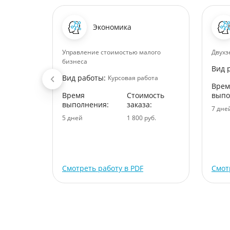
ение
Экономика
Управление стоимостью малого
Двухз
бизнеса
Вид 
ота
Вид работы:
Курсовая работа
ость
Врем
:
Время
Стоимость
выпо
выполнения:
заказа:
уб.
7 дне
5 дней
1 800 руб.
Смотреть работу в PDF
Смот