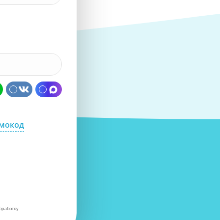
омокод
бработку