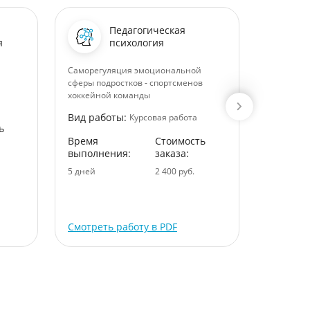
Педагогическая
я
психология
Саморегуляция эмоциональной
Основные
сферы подростков - спортсменов
предприя
хоккейной команды
Вид раб
Вид работы:
Курсовая работа
ь
Время
Время
Стоимость
выполне
выполнения:
заказа:
5 дней
5 дней
2 400 руб.
Смотреть работу в PDF
Смотрет