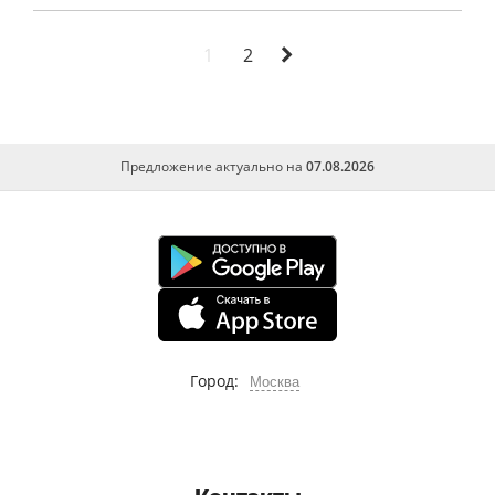
деятельности на современном предприятии
Подбор состава тяжелого бетона с
1
2
применением методов математического
планирования эксперимента
Управление инновациями на
железнодорожном транспорте
Предложение актуально на
07.08.2026
Методы управления проектами в сфере
логистики
Управление инновациями в малом бизнесе
Анализ рынка и оценка
конкурентоспособности предприятия пао
северсталь
Город:
Москва
Мобильность научных кадров. заказ:
529748
Разработка технико-экономического