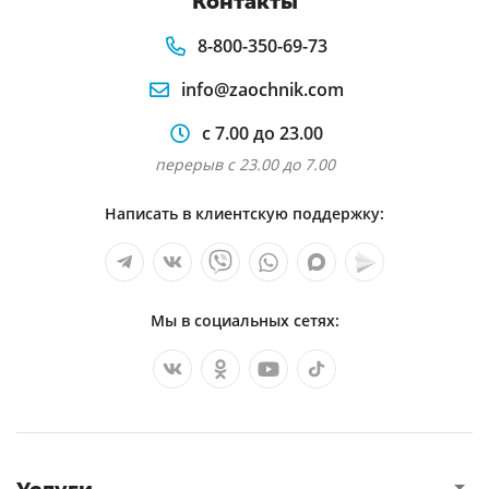
Контакты
обоснования внедрения технологической
инновации (на примере предприятия). заказ:
8-800-350-69-73
299387
info@zaochnik.com
Адаптационные и стратегические
с 7.00 до 23.00
инновации как отражение комплексного
подхода к инновационной деятельности
перерыв с 23.00 до 7.00
Внедрение электронного меню в
Написать в клиентскую поддержку:
рестораны
Значение товарного знака в продвижении
инновационной продукции предприятия
Мы в социальных сетях:
Адаптация и закрепление персонала в
организации в условиях инновации
Тема 3. современные концепции
инновационного менеджмента. основные
вопросы темы исторические предпосылки со