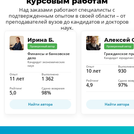
курсовым работам
Над заказами работают специалисты с
подтвержденным опытом в своей области – от
преподавателей вузов до кандидатов и докторов
наук.
Ирина Б.
Алексей С
Проверенный автор
Проверенный автор
Финансы и банковское
Гражданское пр
дело
Кандидат юридичес
Кандидат экономических
наук
Опыт
Выполнен
10 лет
930
Опыт
Выполнено
11 лет
1 362
Рейтинг
Сдано во
4,9
97%
Рейтинг
Сдано вовремя
5,0
98%
Найти автора
Найти автора