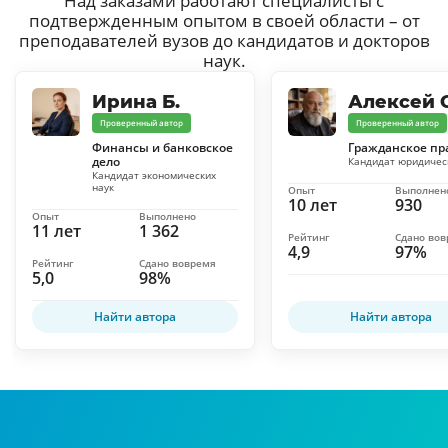
Над заказами работают специалисты с
подтвержденным опытом в своей области – от
преподавателей вузов до кандидатов и докторов
наук.
Ирина Б.
Алексей С
Проверенный автор
Проверенный автор
Финансы и банковское
Гражданское пр
дело
Кандидат юридичес
Кандидат экономических
наук
Опыт
Выполнен
10 лет
930
Опыт
Выполнено
11 лет
1 362
Рейтинг
Сдано во
4,9
97%
Рейтинг
Сдано вовремя
5,0
98%
Найти автора
Найти автора