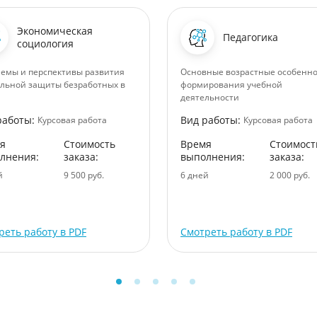
Экономическая
Педагогика
социология
емы и перспективы развития
Основные возрастные особенн
льной защиты безработных в
формирования учебной
деятельности
работы:
Вид работы:
Курсовая работа
Курсовая работа
я
Стоимость
Время
Стоимост
лнения:
заказа:
выполнения:
заказа:
й
9 500 руб.
6 дней
2 000 руб.
реть работу в PDF
Смотреть работу в PDF