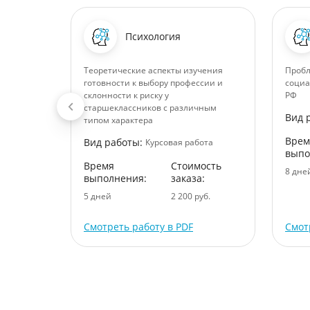
Психология
енности
Теоретические аспекты изучения
Пробл
готовности к выбору профессии и
социа
склонности к риску у
РФ
старшеклассников с различным
Вид 
ота
типом характера
ость
Врем
Вид работы:
Курсовая работа
:
выпо
Время
Стоимость
уб.
8 дне
выполнения:
заказа:
5 дней
2 200 руб.
Смотреть работу в PDF
Смот