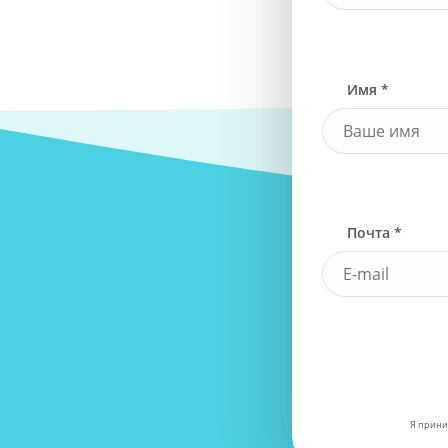
Имя *
Почта *
Я прини