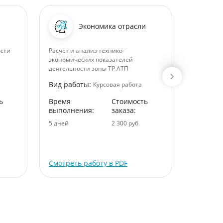
Экономика отрасли
ости
Расчет и анализ технико-
Основные
экономических показателей
предприя
деятельности зоны ТР АТП
Вид раб
Вид работы:
Курсовая работа
Время
ь
Время
Стоимость
выполне
выполнения:
заказа:
5 дней
5 дней
2 300 руб.
Смотреть работу в PDF
Смотрет