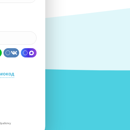
омокод
бработку