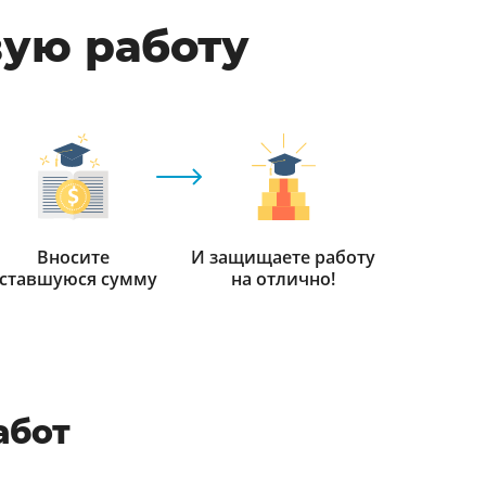
вую работу
Вносите
И защищаете работу
ставшуюся сумму
на отлично!
абот