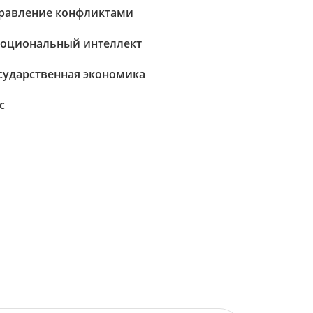
равление конфликтами
оциональный интеллект
сударственная экономика
с