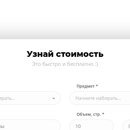
Узнай стоимость
Это быстро и бесплатно :)
Предмет *
рать...
Начните набирать...
Объем, стр. *