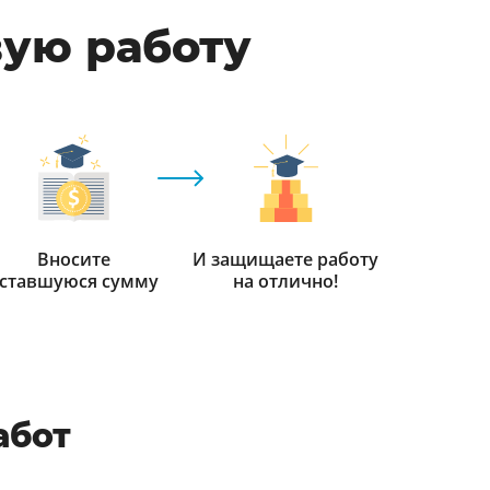
вую работу
Вносите
И защищаете работу
ставшуюся сумму
на отлично!
абот