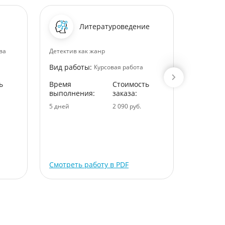
Литературоведение
ва
Детектив как жанр
Саморегу
сферы под
Вид работы:
Курсовая работа
хоккейно
ь
Время
Стоимость
Вид раб
выполнения:
заказа:
Время
5 дней
2 090 руб.
выполне
5 дней
Смотреть работу в PDF
Смотрет