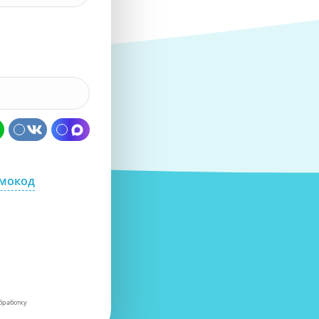
омокод
бработку