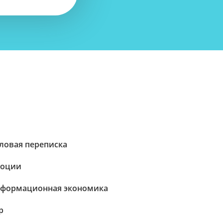
ловая переписка
оции
формационная экономика
p