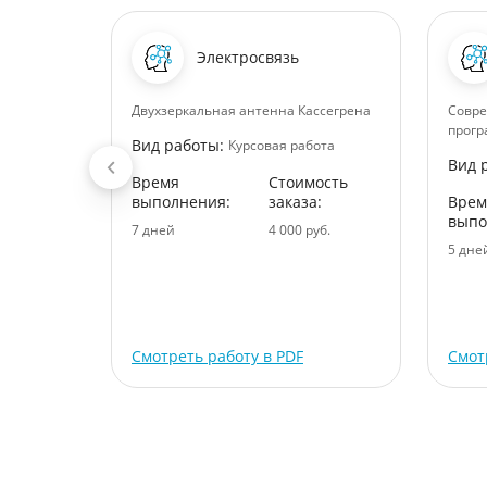
асли
Электросвязь
Двухзеркальная антенна Кассегрена
Совр
прог
Вид работы:
Курсовая работа
Вид 
Время
Стоимость
ота
выполнения:
заказа:
Врем
ость
выпо
7 дней
4 000 руб.
:
5 дне
уб.
Смотреть работу в PDF
Смот