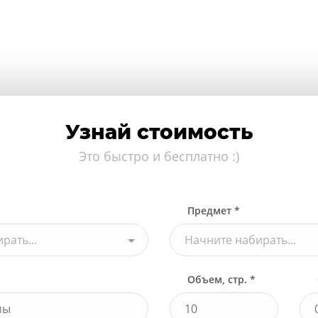
Узнай стоимость
Это быстро и бесплатно :)
Предмет *
рать...
Начните набирать...
Объем, стр. *