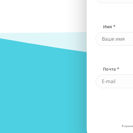
Имя *
Почта *
Я прини