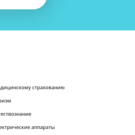
дицинскому страхованию
ризм
тествознание
ектрические аппараты