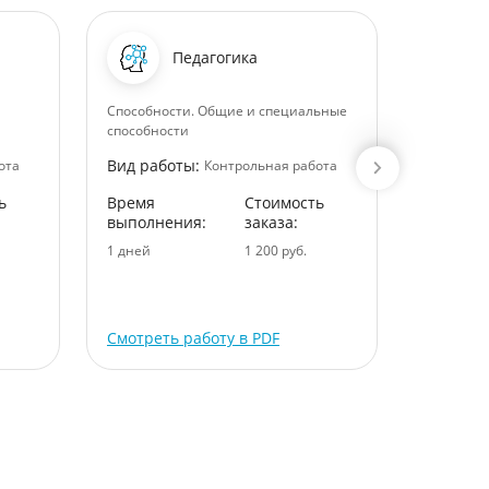
Педагогика
Способности. Общие и специальные
Коммерче
способности
Вид раб
Вид работы:
ота
Контрольная работа
Время
ь
Время
Стоимость
выполне
выполнения:
заказа:
3 дней
1 дней
1 200 руб.
Смотреть работу в PDF
Смотрет