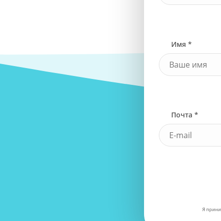
Имя *
Почта *
Я прини