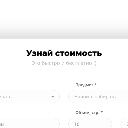
Узнай стоимость
Это быстро и бесплатно :)
Предмет *
рать...
Начните набирать...
Объем, стр. *