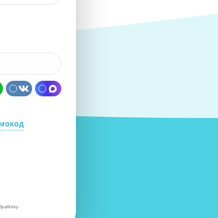
омокод
бработку