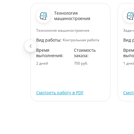
Технология
ихология
машиностроения
о-
Технология машиностроения
Задач
Вид работы:
Вид 
Контрольная работа
 работа
Время
Стоимость
Врем
ость
выполнения:
заказа:
выпо
:
2 дней
700 руб.
1 дне
.
Смотреть работу в PDF
Смот