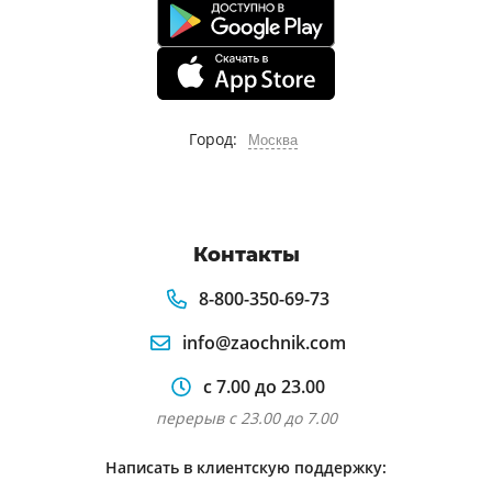
Итоговой предметный контроль по
литературному чтению
Итоговая контрольная работа по
литературе
Город:
Москва
Фольклор народные
Детская литература
Книгоиздание детской литературы
Контакты
Контрольные работы по литературному
чтению в начальной
8-800-350-69-73
Контрольное чтение
info@zaochnik.com
с 7.00 до 23.00
перерыв с 23.00 до 7.00
Написать в клиентскую поддержку: