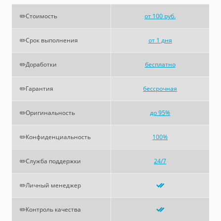
✏️Стоимость
от 100 руб.
✏️Срок выполнения
от 1 дня
✏️Доработки
бесплатно
✏️Гарантия
бессрочная
✏️Оригинальность
до 95%
✏️Конфиденциальность
100%
✏️Служба поддержки
24/7
✏️Личный менеджер
✏️Контроль качества