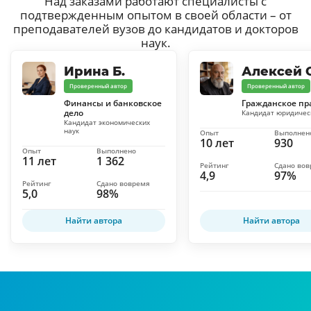
Над заказами работают специалисты с
подтвержденным опытом в своей области – от
преподавателей вузов до кандидатов и докторов
наук.
Ирина Б.
Алексей С
Проверенный автор
Проверенный автор
Финансы и банковское
Гражданское пр
дело
Кандидат юридичес
Кандидат экономических
наук
Опыт
Выполнен
10 лет
930
Опыт
Выполнено
11 лет
1 362
Рейтинг
Сдано во
4,9
97%
Рейтинг
Сдано вовремя
5,0
98%
Найти автора
Найти автора