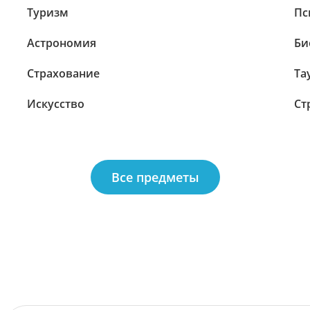
Туризм
Пс
Астрономия
Би
Страхование
Та
Искусство
Ст
Все предметы