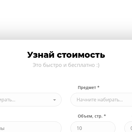
Узнай стоимость
Это быстро и бесплатно :)
Предмет *
рать...
Начните набирать...
Объем, стр. *