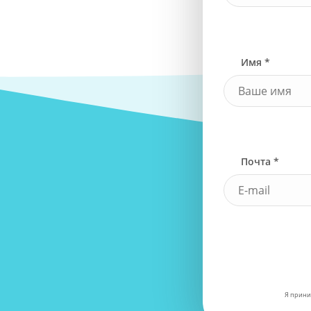
Имя *
Почта *
Я прини