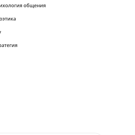
ихология общения
оэтика
у
ратегия