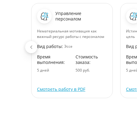
Управление
персоналом
 на рынке
Нематериальная мотивация как
Истин
важный ресурс работы с персоналом
цель
Вид работы:
Вид 
Эссе
ость
Время
Стоимость
Врем
:
выполнения:
заказа:
выпо
.
5 дней
500 руб.
5 дне
Смотреть работу в PDF
Смот