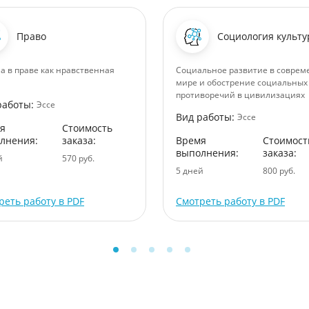
Право
Социология культ
а в праве как нравственная
Социальное развитие в совре
мире и обострение социальных
противоречий в цивилизациях
работы:
Эссе
Вид работы:
Эссе
я
Стоимость
лнения:
заказа:
Время
Стоимост
выполнения:
заказа:
й
570 руб.
5 дней
800 руб.
реть работу в PDF
Смотреть работу в PDF