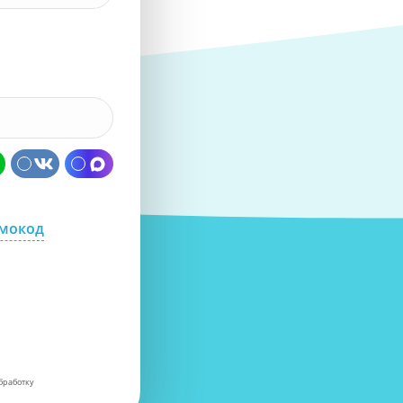
омокод
бработку