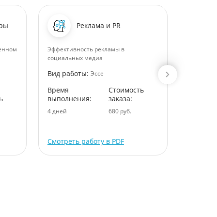
уры
Реклама и PR
менном
Эффективность рекламы в
«Интерпр
социальных медиа
структурн
Альтюссе
Вид работы:
Эссе
Вид раб
Время
Стоимость
ь
выполнения:
заказа:
Время
выполне
4 дней
680 руб.
1 дней
Смотреть работу в PDF
Смотрет