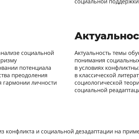
социальной поддержки 
Актуальнос
анализе социальной
Актуальность темы обу
призму
понимания социальных
овании потенциала
в условиях конфликтны
ства преодоления
в классической литерат
я гармонии личности
социологической теори
социальной реадаптац
из конфликта и социальной дезадаптации на прим