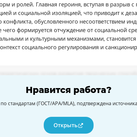
рм и ролей. Главная героиня, вступая в разрыв 
цией и социальной изоляцией, что приводит к де
о конфликта, обусловленного несоответствием ин
те чего формируется отчуждение от социальной ср
нальными и культурными механизмами, становитс
контекст социального регулирования и санкциони
Нравится работа?
по стандартам (ГОСТ/APA/MLA), подтверждена источникам
Открыть