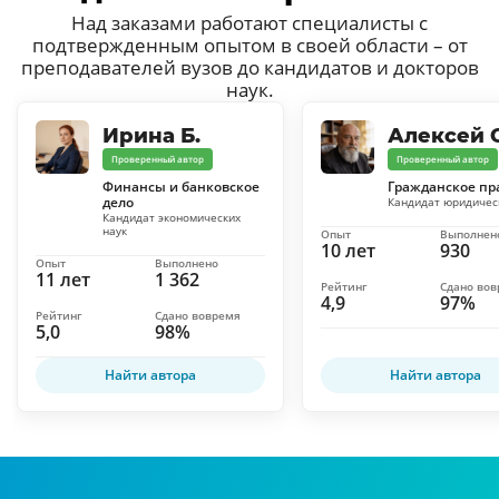
Над заказами работают специалисты с
подтвержденным опытом в своей области – от
преподавателей вузов до кандидатов и докторов
наук.
Ирина Б.
Алексей С
Проверенный автор
Проверенный автор
Финансы и банковское
Гражданское пр
дело
Кандидат юридичес
Кандидат экономических
наук
Опыт
Выполнен
10 лет
930
Опыт
Выполнено
11 лет
1 362
Рейтинг
Сдано во
4,9
97%
Рейтинг
Сдано вовремя
5,0
98%
Найти автора
Найти автора