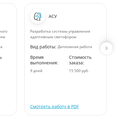
АСУ
ного
Разработка системы управления
Теоретич
нем
адаптивным светофором
обеспече
социальн
Вид работы:
та
Дипломная работа
современ
управлен
ь
Время
Стоимость
управлен
выполнения:
заказа:
Вид раб
9 дней
15 500 руб.
Время
выполне
8 дней
Смотреть работу в PDF
Смотрет