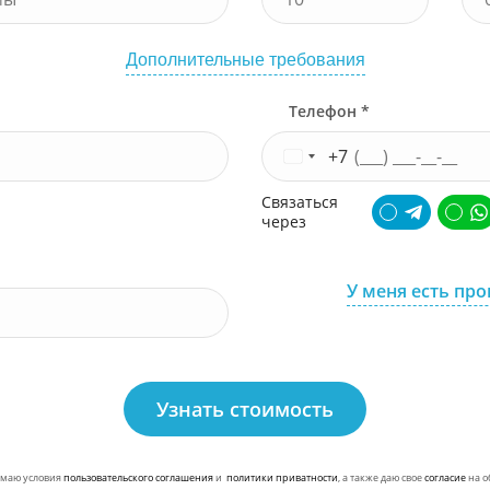
Дополнительные требования
Телефон *
+7
Связаться
через
У меня есть пр
Узнать стоимость
маю условия
пользовательского соглашения
и
политики приватности
, а также даю свое
согласие
на о