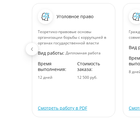
Уголовное право
ики
Теоретико-правовые основы
Гражд
организации борьбы с коррупцией в
совме
ений в
органах государственной власти
Вид 
Вид работы:
Дипломная работа
Врем
Время
Стоимость
выпо
выполнения:
заказа:
абота
8 дне
12 дней
12 500 руб.
ость
:
уб.
Смотреть работу в PDF
Смот