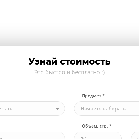
Узнай стоимость
Это быстро и бесплатно :)
Предмет *
рать...
Начните набирать...
Объем, стр. *