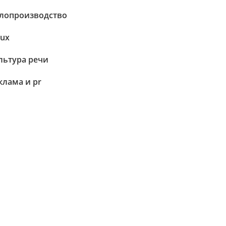
лопроизводство
nux
льтура речи
клама и pr