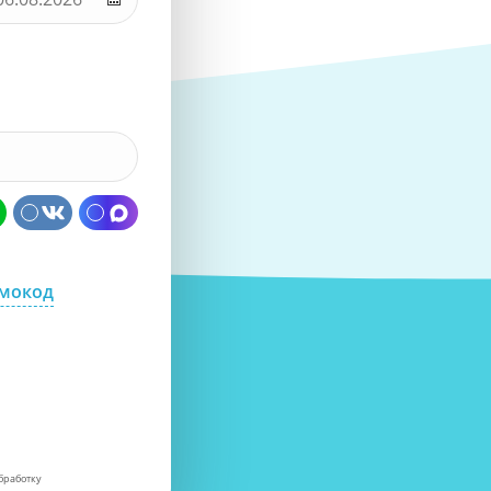
омокод
бработку