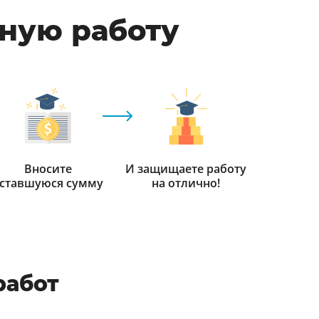
мную работу
Вносите
И защищаете работу
ставшуюся сумму
на отлично!
работ