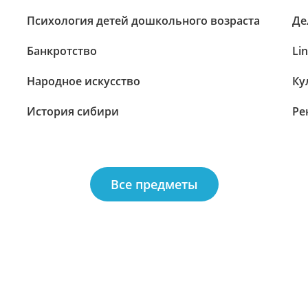
Психология детей дошкольного возраста
Де
Банкротство
Li
Народное искусство
Ку
История сибири
Ре
Все предметы