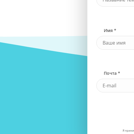
Имя *
Почта *
Я прини