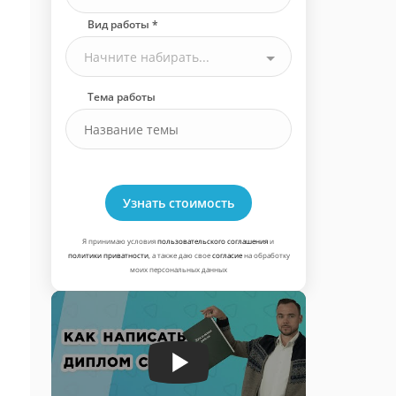
Вид работы *
Начните набирать...
Тема работы
Узнать стоимость
Я принимаю условия
пользовательского соглашения
и
политики приватности
, а также даю свое
согласие
на обработку
моих персональных данных