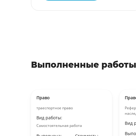
Выполненные работы
Право
Прав
ждения
траеспортное право
Рефер
насле
Вид работы:
Вид 
Самостоятельная работа
ость:
Выпо
Выполнена:
Стоимость:
уб.