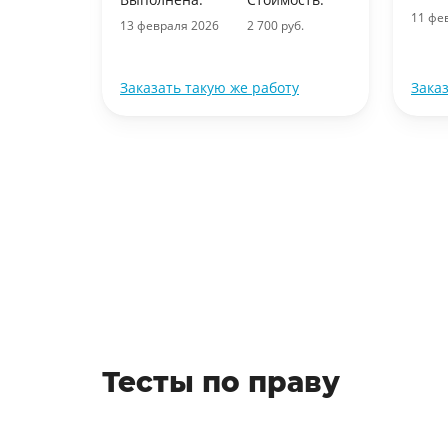
11 фе
13 февраля 2026
2 700 руб.
ту
Заказать такую же работу
Зака
Тесты по праву