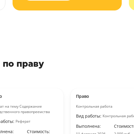
 по праву
о
Право
ат на тему Содержание
Контрольная работа
дственного правопреемства
Вид работы:
Контрольная раб
работы:
Реферат
Выполнена:
Стоимост
лнена:
Стоимость:
11 февраля 2026
2 000 руб.