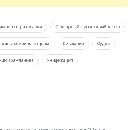
имного страхования
Офшорный финансовый центр
нципы семейного права
Смывание
Судно
ению гражданина
Унификация
ексте, пожалуйста, выделите её и нажмите Ctrl+Enter