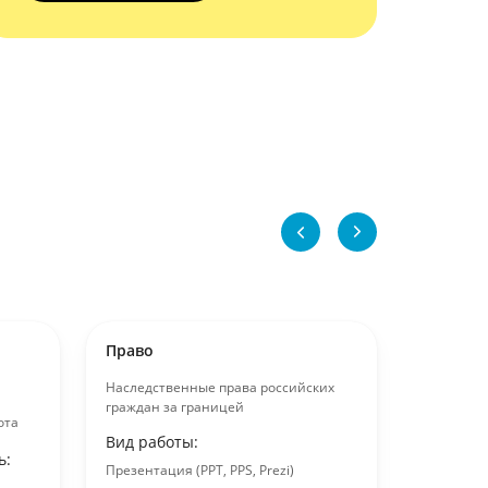
Право
Право
Наследственные права российских
Криминал
граждан за границей
криминал
ота
Вид работы:
Вид раб
ь:
Презентация (PPT, PPS, Prezi)
Выполне