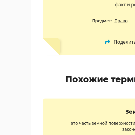
факт и 
Предмет:
Право
Поделит
Похожие терм
Зе
это часть земной поверхност
законо