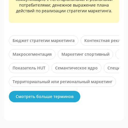
потребителями; денежное выражение плана
действий по реализации стратегии маркетинга.
Бюджет стратегии маркетинга
Контекстная реклама
Макросегментация
Маркетинг спортивный
Мар
Показатель HUT
Семантическое ядро
Специаль
Территориальный или региональный маркетинг
Смотреть больше терминов