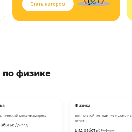
Стать автором
 по физике
ка
Физика
влический механизмпресс
вот по этой методичке нужно н
ответы
работы:
Доклад
Вид работы:
Реферат