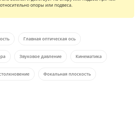
относительно опоры или подвеса.
ость
Главная оптическая ось
ера
Звуковое давление
Кинематика
столкновение
Фокальная плоскость