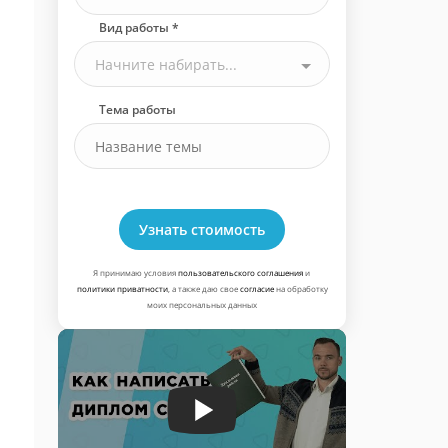
Вид работы *
Начните набирать...
Тема работы
Узнать стоимость
Я принимаю условия
пользовательского соглашения
и
политики приватности
, а также даю свое
согласие
на обработку
моих персональных данных