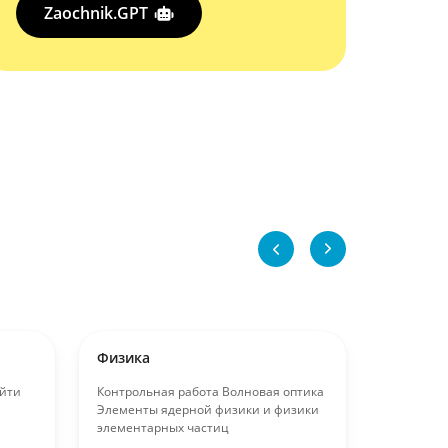
Zaochnik.GPT
Физика
Физика
айти
Контрольная работа Волновая оптика
применен
Элементы ядерной физики и физики
и инструм
элементарных частиц
Вид раб