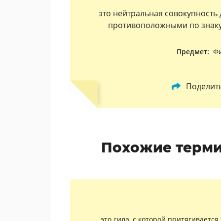
это нейтральная совокупность
противоположными по знаку,
Предмет:
Ф
Поделит
Похожие терми
это сила, с которой притягивается