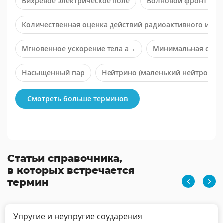
Вихревое электрическое поле
Волновой фронт (по 
Количественная оценка действий радиоактивного и рен
Мгновенное ускорение тела a→
Минимальная сост
Насыщенный пар
Нейтрино (маленький нейтрон)
Характерная особенность намагничивания ферромагне
Смотреть больше терминов
Статьи справочника,
в которых встречается
термин
Упругие и неупругие соударения