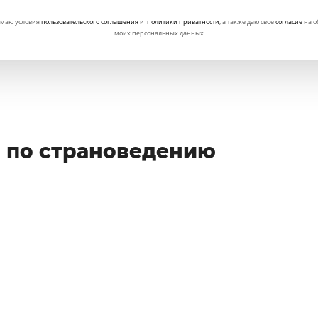
маю условия
пользовательского соглашения
и
политики приватности
, а также даю свое
согласие
на о
моих персональных данных
 по страноведению
новедение
Страноведение
т, флора и фауна
Политико географическое поло
обритании
Белоруссии
работы:
Вид работы:
Реферат
Реферат
лнена:
Стоимость:
Выполнена:
Стоимост
ня 2019
400 руб.
1 февраля 2019
3 300 руб.