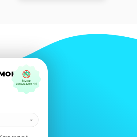
амому?
Срок сдачи *