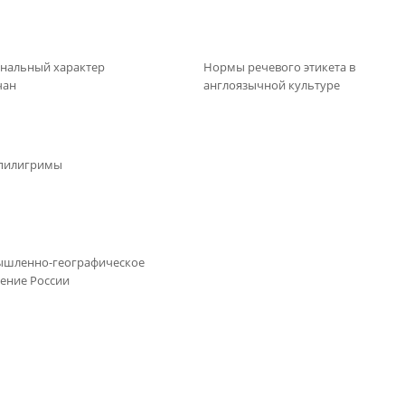
нальный характер
Нормы речевого этикета в
чан
англоязычной культуре
пилигримы
шленно-географическое
ение России