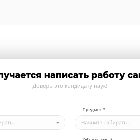
лучается написать работу с
Доверь это кандидату наук!
Предмет *
рать...
Начните набирать...
Объем, стр. *