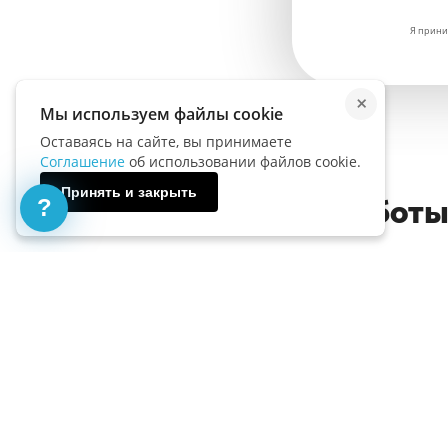
Я прини
×
Мы используем файлы cookie
Оставаясь на сайте, вы принимаете
Соглашение
об использовании файлов cookie.
Принять и закрыть
?
Выполненные работы
Страноведение
Стра
мягкой
Образование в Великобритании
Клима
ого кино
Велик
Вид работы:
Реферат
Вид 
ота
Выполнена:
Стоимость:
ость:
Выпо
20 июня 2019
400 руб.
уб.
11 ию