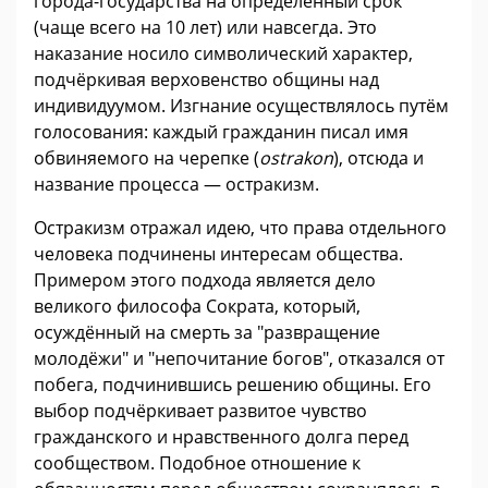
города-государства на определённый срок
(чаще всего на 10 лет) или навсегда. Это
наказание носило символический характер,
подчёркивая верховенство общины над
индивидуумом. Изгнание осуществлялось путём
голосования: каждый гражданин писал имя
обвиняемого на черепке (
ostrakon
), отсюда и
название процесса — остракизм.
Остракизм отражал идею, что права отдельного
человека подчинены интересам общества.
Примером этого подхода является дело
великого философа Сократа, который,
осуждённый на смерть за "развращение
молодёжи" и "непочитание богов", отказался от
побега, подчинившись решению общины. Его
выбор подчёркивает развитое чувство
гражданского и нравственного долга перед
сообществом. Подобное отношение к