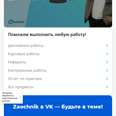
Поможем выполнить любую работу!
Дипломные работы
Курсовые работы
Рефераты
Контрольные работы
Отчет по практике
Все предметы
Политика
обработки
×
персональных
данных
Zaochnik в VK — будьте в теме!