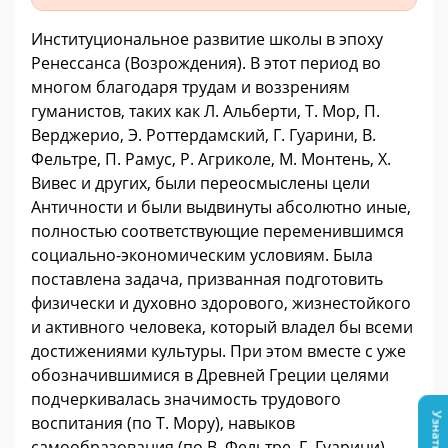
Институциональное развитие школы в эпоху
Ренессанса (Возрождения). В этот период во
многом благодаря трудам и воззрениям
гуманистов, таких как Л. Альберти, Т. Мор, П.
Верджерио, Э. Роттердамский, Г. Гуарини, В.
Фельтре, П. Рамус, Р. Агриколе, М. Монтень, Х.
Вивес и других, были переосмыслены цели
Античности и были выдвинуты абсолютно иные,
полностью соответствующие переменившимся
социально-экономическим условиям. Была
поставлена задача, призванная подготовить
физически и духовно здорового, жизнестойкого
и активного человека, который владел бы всеми
достижениями культуры. При этом вместе с уже
обозначившимися в Древней Греции целями
подчеркивалась значимость трудового
воспитания (по Т. Мору), навыков
самообразования (по В. Фельтре, Г. Гуарини),