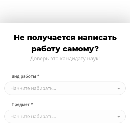
Не получается написать
работу самому?
Доверь это кандидату наук!
Вид работы *
Начните набирать...
Предмет *
Начните набирать...