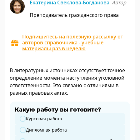
Екатерина Свеклова-Богданова
Автор
Преподаватель гражданского права
Подпишитесь на полезную рассылку от
авторов справочника - учебные
материалы раз в неделю
В литературных источниках отсутствует точное
определение момента наступления уголовной
ответственности. Это связано с отличиями в
разных правовых актах.
Какую работу вы готовите?
Какую работу вы готовите?
Курсовая работа
Дипломная работа