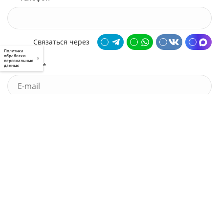
Связаться через
Политика
обработки
×
персональных
Почта *
данных
У меня есть промокод
Узнать стоимость
Я принимаю условия
пользовательского соглашения
и
политики приватности
, а также даю
свое
согласие
на обработку моих персональных данных