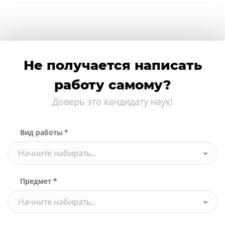
Не получается написать
работу самому?
Доверь это кандидату наук!
Вид работы *
Начните набирать...
Предмет *
Начните набирать...