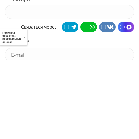
Связаться через
Политика
обработки
×
персональных
Почта *
данных
У меня есть промокод
Узнать стоимость
Я принимаю условия
пользовательского соглашения
и
политики приватности
, а также даю
свое
согласие
на обработку моих персональных данных