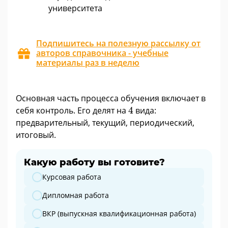
университета
Подпишитесь на полезную рассылку от
авторов справочника - учебные
материалы раз в неделю
Основная часть процесса обучения включает в
4
себя контроль. Его делят на
4
вида:
предварительный, текущий, периодический,
итоговый.
Какую работу вы готовите?
Какую работу вы готовите?
Курсовая работа
Дипломная работа
ВКР (выпускная квалификационная работа)