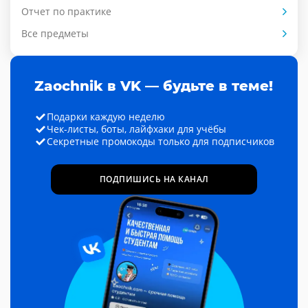
Отчет по практике
Все предметы
Zaochnik в VK — будьте в теме!
Подарки каждую неделю
Чек-листы, боты, лайфхаки для учёбы
Секретные промокоды только для подписчиков
ПОДПИШИСЬ НА КАНАЛ