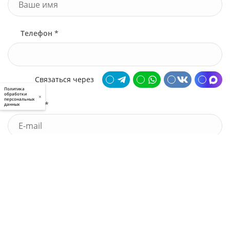
Телефон *
Связаться через
Политика
обработки
×
персональных
Почта *
данных
У меня есть промокод
Узнать стоимость
Я принимаю условия
пользовательского соглашения
и
политики приватности
, а также даю